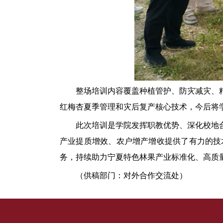
整
场
培训内容覆盖种植管护、防灾减灾、
红梅杏夏季管理和灾后复产核心技术，
今后
将
此次培训是学院发挥职教优势、深化校地
产业提质增效、农户增产增收提供了有力的技
务，持续助力宁夏特色林果产业标准化、高质
（
供稿
部门
：
对外
合作交流
处
）