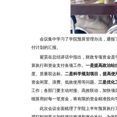
会议集中学习了学院预算管理办法，通报
付计划的汇报。
翟昊
在总结讲话中
指出
，财政专项资金是
算执行和资金支付各项工作。
一是提高政治站
度、质量双达标。
二是
科学
规划
项目，
提高
使
资金闲置、浪费、低效使用等问题。
三是优化
工作；各部门要主动对接、高效联动，加快项
细算用好每一笔资金，将有限的资金精准投向
此次会议全面梳理了学院
上半年
预算执行
紧盯时间节点加快项目推进和资金执行，为学