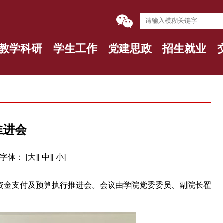
教学科研
学生工作
党建思政
招生就业
推进会
字体：
[
大
][
中
][
小
]
6年资金支付及预算执行推进会。会议由
学院
党委
委员
、
副院长
翟