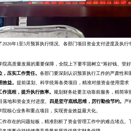
了
2026年1
至
5月预算执行情况、各部门项目资金支付进度及执行
学院高质量发展的重要保障，
全院上下要牢固树立
“筹好钱、管
位，压实工作责任。
各部门要深刻认识预算执行工作的严肃性和
用
效益
。
提前谋划、科学统筹各类项目，精准对接资金使用需求
工作流程，提升执行效率。
规划财务处要主动靠前服务，精简审
目落地和资金支付
进度
。
四是坚守底线思维，厉行勤俭节约。
严
学院核心业务
和
重点项目，实现资金效益最大化。
工作
存在的
问题
短板，精准剖析了资金管理工作中的难点堵点
。
院各项事业持续健康高质量发展提供坚实财务保障。