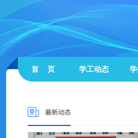
首 页
学工动态
学