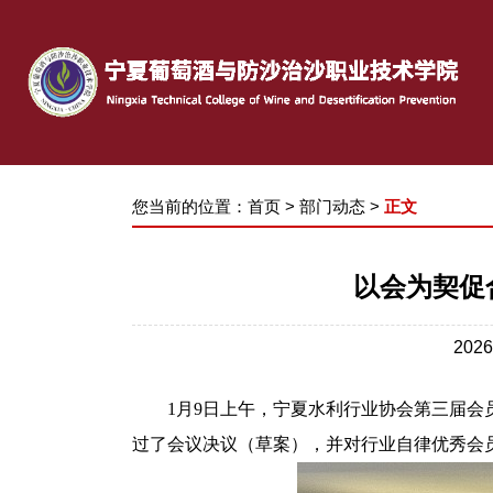
您当前的位置：
首页
>
部门动态
>
正文
以会为契促
202
1
月
9
日
上午
，宁夏水利行业协会第三届会
过
了
会议决议（草案）
，并对
行业自律优秀会